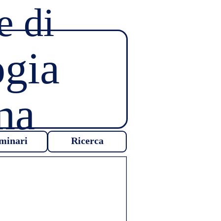
e di
ogia
na
minari
Ricerca